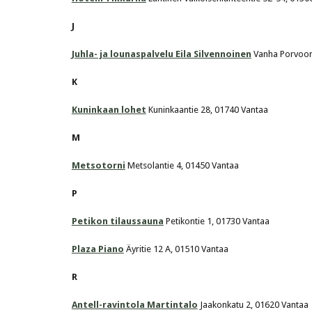
J
Juhla- ja lounaspalvelu Eila Silvennoinen
 Vanha Porvoon
K
Kuninkaan lohet
 Kuninkaantie 28, 01740 Vantaa
M
Metsotorni
 Metsolantie 4, 01450 Vantaa
P
Petikon tilaussauna
 Petikontie 1, 01730 Vantaa
Plaza Piano
 Äyritie 12 A, 01510 Vantaa
R
Antell-ravintola Martintalo
 Jaakonkatu 2, 01620 Vantaa