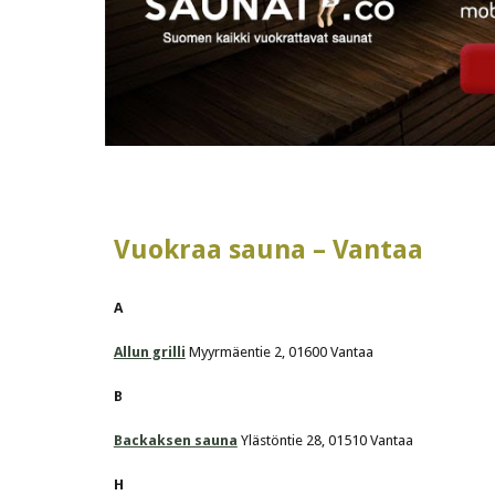
Vuokraa sauna – Vantaa
A
Allun grilli
Myyrmäentie 2, 01600 Vantaa
B
Backaksen sauna
 Ylästöntie 28, 01510 Vantaa
H