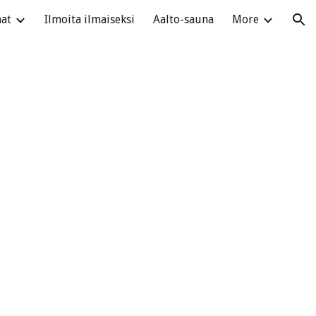
at
Ilmoita ilmaiseksi
Aalto-sauna
More
ion