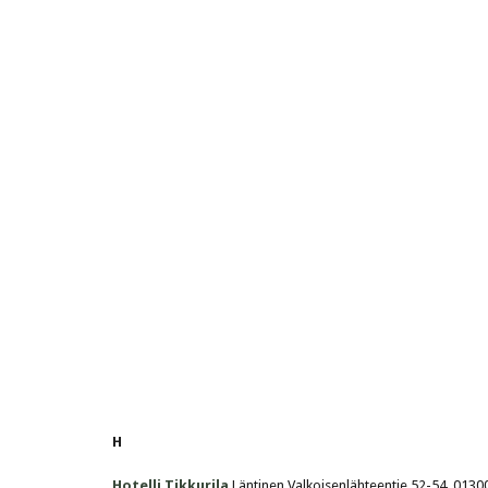
H
Hotelli Tikkurila
 Läntinen Valkoisenlähteentie 52-54, 0130