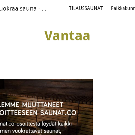
Tilaussaunat.com - Vuokraa sauna - Suomen suosituin ilmainen saunasivusto
TILAUSSAUNAT
Paikkakunn
ip to main content
Skip to navigat
Vantaa