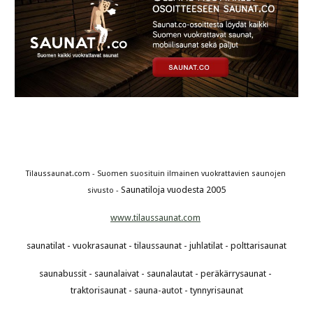
Tilaussaunat.com - Suomen suosituin ilmainen vuokrattavien saunojen 
Saunatiloja vuodesta 2005
sivusto - 
www.tilaussaunat.com
saunatilat - vuokrasaunat - tilaussaunat - juhlatilat - polttarisaunat
saunabussit - saunalaivat - saunalautat - peräkärrysaunat - 
traktorisaunat - sauna-autot - tynnyrisaunat