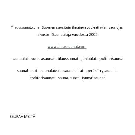
Tilaussaunat.com - Suomen suosituin ilmainen vuokrattavien saunojen 
Saunatiloja vuodesta 2005
sivusto - 
www.tilaussaunat.com
saunatilat - vuokrasaunat - tilaussaunat - juhlatilat - polttarisaunat
saunabussit - saunalaivat - saunalautat - peräkärrysaunat - 
traktorisaunat - sauna-autot - tynnyrisaunat
 SEURAA MEITÄ