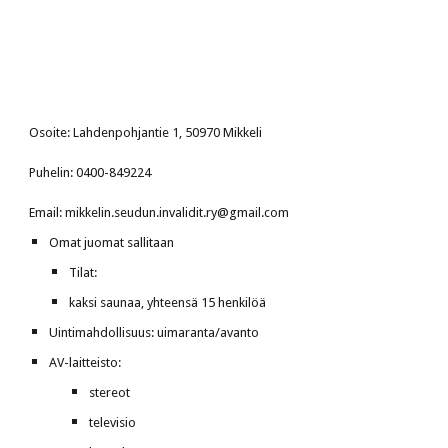
Osoite: Lahdenpohjantie 1, 50970 Mikkeli
Puhelin: 0400-849224
Email: mikkelin.seudun.invalidit.ry@gmail.com
Omat juomat sallitaan
Tilat:
kaksi saunaa, yhteensä 15 henkilöä
Uintimahdollisuus: uimaranta/avanto
AV-laitteisto:
stereot
televisio