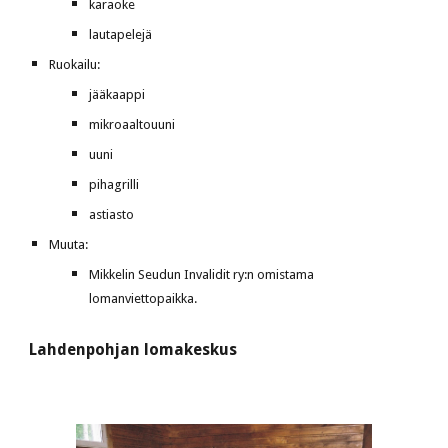
karaoke
lautapelejä
Ruokailu:
jääkaappi
mikroaaltouuni
uuni
pihagrilli
astiasto
Muuta:
Mikkelin Seudun Invalidit ry:n omistama 
lomanviettopaikka. 
Lahdenpohjan lomakeskus