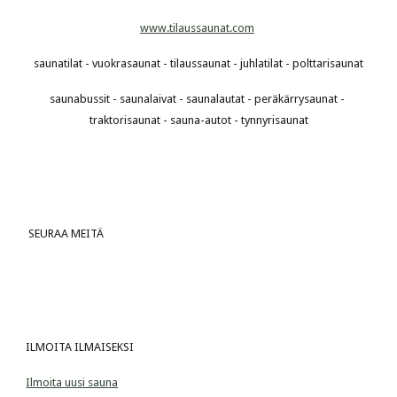
www.tilaussaunat.com
saunatilat - vuokrasaunat - tilaussaunat - juhlatilat - polttarisaunat
saunabussit - saunalaivat - saunalautat - peräkärrysaunat - 
traktorisaunat - sauna-autot - tynnyrisaunat
 SEURAA MEITÄ
ILMOITA ILMAISEKSI
Ilmoita uusi sauna