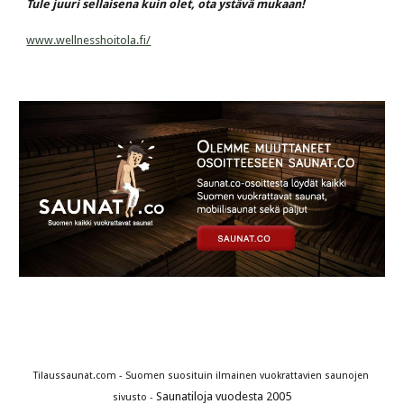
Tule juuri sellaisena kuin olet, ota ystävä mukaan!
www.wellnesshoitola.fi/
Tilaussaunat.com - Suomen suosituin ilmainen vuokrattavien saunojen 
Saunatiloja vuodesta 2005
sivusto - 