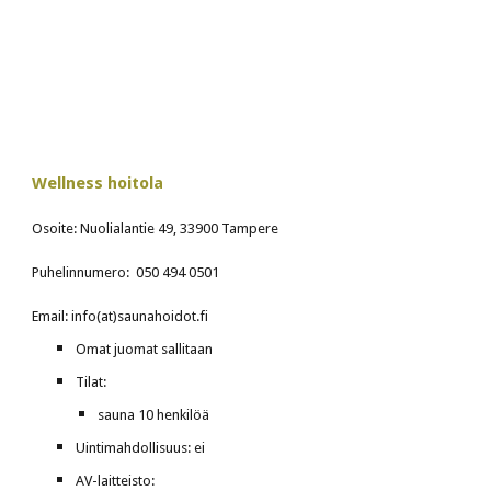
Wellness hoitola
Osoite: Nuolialantie 49, 33900 Tampere
Puhelinnumero:  050 494 0501
Email: info(at)saunahoidot.fi
Omat juomat sallitaan
Tilat:
sauna 10 henkilöä
Uintimahdollisuus: ei
AV-laitteisto: