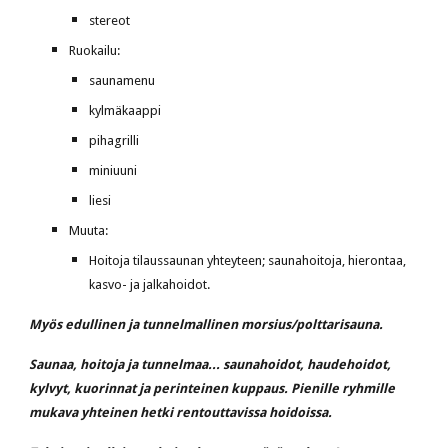
stereot
Ruokailu:
saunamenu
kylmäkaappi
pihagrilli
miniuuni
liesi
Muuta:
Hoitoja tilaussaunan yhteyteen; saunahoitoja, hierontaa, 
kasvo- ja jalkahoidot.
Myös edullinen ja tunnelmallinen morsius/polttarisauna.
Saunaa, hoitoja ja tunnelmaa... saunahoidot, haudehoidot, 
kylvyt, kuorinnat ja perinteinen kuppaus. Pienille ryhmille 
mukava yhteinen hetki rentouttavissa hoidoissa. 