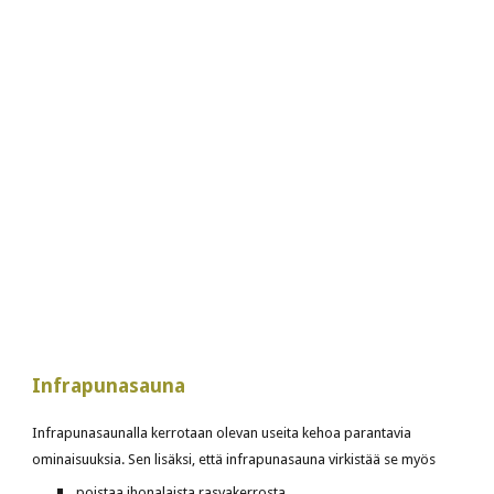
Infrapunasauna
Infrapunasaunalla kerrotaan olevan useita kehoa parantavia 
ominaisuuksia. Sen lisäksi, että infrapunasauna virkistää se myös
poistaa ihonalaista rasvakerrosta