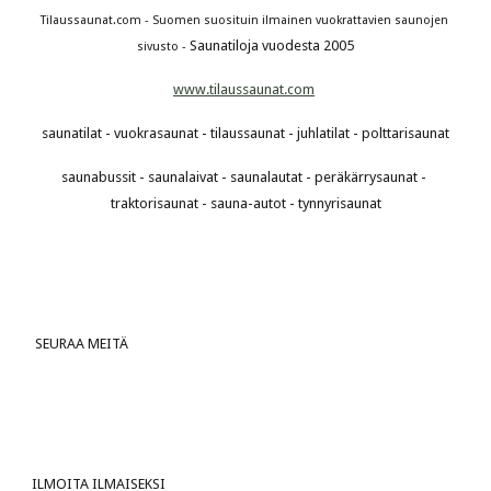
Tilaussaunat.com - Suomen suosituin ilmainen vuokrattavien saunojen 
Saunatiloja vuodesta 2005
sivusto - 
www.tilaussaunat.com
saunatilat - vuokrasaunat - tilaussaunat - juhlatilat - polttarisaunat
saunabussit - saunalaivat - saunalautat - peräkärrysaunat - 
traktorisaunat - sauna-autot - tynnyrisaunat
 SEURAA MEITÄ
ILMOITA ILMAISEKSI