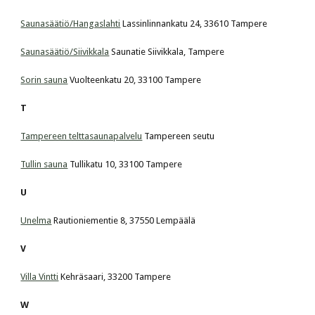
Saunasäätiö/Hangaslahti
 Lassinlinnankatu 24, 33610 Tampere
Saunasäätiö/Siivikkala
 Saunatie Siivikkala, Tampere
Sorin sauna
 Vuolteenkatu 20, 33100 Tampere
T
Tampereen telttasaunapalvelu
 Tampereen seutu
Tullin sauna
 Tullikatu 10, 33100 Tampere
U
Unelma
 Rautioniementie 8, 37550 Lempäälä
V
Villa Vintti
 Kehräsaari, 33200 Tampere
W