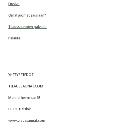
Etusivu
Omat juomat saunaan?
Tilaussaunojen palvelut
Palaute
YHTEYSTIEDOT
TILAUSSAUNAT.COM
Mannerheimintie 63
00250 Helsinki
www.tilaussaunat.com