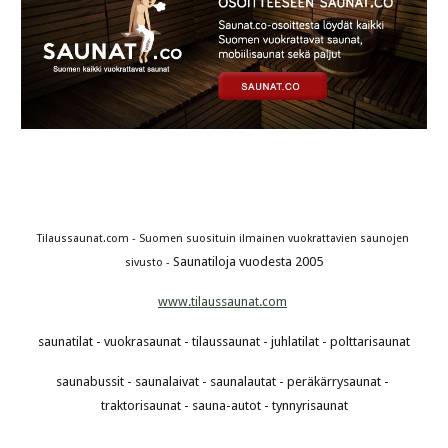
Tilaussaunat.com - Suomen suosituin ilmainen vuokrattavien saunojen 
Saunatiloja vuodesta 2005
sivusto - 
www.tilaussaunat.com
saunatilat - vuokrasaunat - tilaussaunat - juhlatilat - polttarisaunat
saunabussit - saunalaivat - saunalautat - peräkärrysaunat - 
traktorisaunat - sauna-autot - tynnyrisaunat