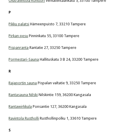
Olutravintola Konttori
 Verkatehtaankatu 5, 33100 Tampere
P
Pikku palatsi
 Hämeenpuisto 7, 33210 Tampere
Pirkan pesu
 Pinninkatu 55, 33100 Tampere
Pispanranta
 Rantatie 27, 33250 Tampere
Pormestari-Sauna
 Hallituskatu 3 B 24, 33200 Tampere
R
Rajaportin sauna
 Pispalan valtatie 9, 33250 Tampere
Rantasauna Nilski
 Nilskintie 159, 36200 Kangasala
Rantawirkkula
 Ponsantie 127, 36200 Kangasala
Ravintola Rustholli
 Rusthollinpolku 1, 33610 Tampere
S