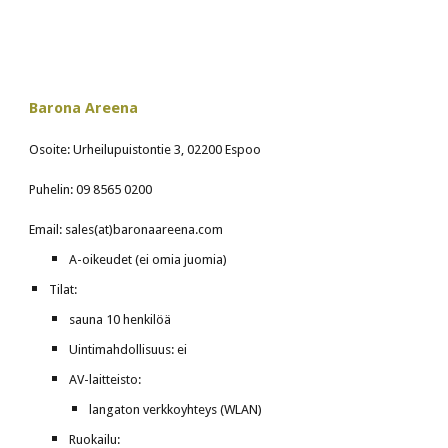
Barona Areena
Osoite: Urheilupuistontie 3, 02200 Espoo 
Puhelin: 09 8565 0200 
Email: sales(at)baronaareena.com 
A-oikeudet (ei omia juomia)
Tilat:
sauna 10 henkilöä
Uintimahdollisuus: ei
AV-laitteisto:
langaton verkkoyhteys (WLAN)
Ruokailu: