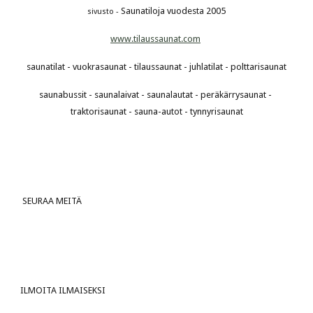
Saunatiloja vuodesta 2005
sivusto - 
www.tilaussaunat.com
saunatilat - vuokrasaunat - tilaussaunat - juhlatilat - polttarisaunat
saunabussit - saunalaivat - saunalautat - peräkärrysaunat - 
traktorisaunat - sauna-autot - tynnyrisaunat
 SEURAA MEITÄ
ILMOITA ILMAISEKSI