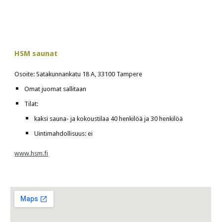
HSM saunat
Osoite: Satakunnankatu 18 A, 33100 Tampere
Omat juomat sallitaan
Tilat:
kaksi sauna- ja kokoustilaa 40 henkilöä ja 30 henkilöä
Uintimahdollisuus: ei
www.hsm.fi