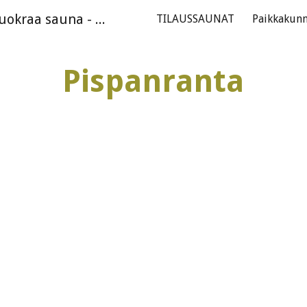
Tilaussaunat.com - Vuokraa sauna - Suomen suosituin ilmainen saunasivusto
TILAUSSAUNAT
Paikkakunn
ip to main content
Skip to navigat
Pispanranta