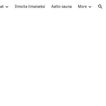
at
Ilmoita ilmaiseksi
Aalto-sauna
More
ion