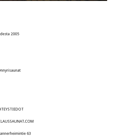
odesta 2005
tynnyrisaunat
HTEYSTIEDOT
ILAUSSAUNAT.COM
annerheimintie 63