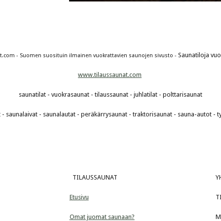
Saunatiloja vu
t.com - Suomen suosituin ilmainen vuokrattavien saunojen sivusto - 
www.tilaussaunat.com
saunatilat - vuokrasaunat - tilaussaunat - juhlatilat - polttarisaunat
- saunalaivat - saunalautat - peräkärrysaunat - traktorisaunat - sauna-autot - 
  TILAUSSAUNAT
Y
Etusivu
T
Omat juomat saunaan?
M