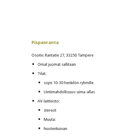
Pispanranta
Osoite: Rantatie 27, 33250 Tampere
Omat juomat sallitaan
Tilat:
sopii 10-30 henkilön ryhmille
Uintimahdollisuus: uima-allas
AV-laitteisto:
stereot
Muuta:
hiustenkuivan