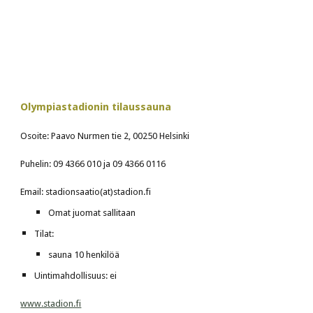
Olympiastadionin tilaussauna
Osoite: Paavo Nurmen tie 2, 00250 Helsinki
Puhelin: 09 4366 010 ja 09 4366 0116
Email: stadionsaatio(at)stadion.fi
Omat juomat sallitaan
Tilat:
sauna 10 henkilöä
Uintimahdollisuus: ei
www.stadion.fi